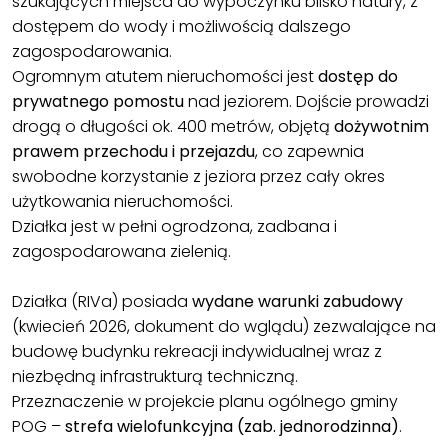
szukających miejsca do wypoczynku blisko natury, z
dostępem do wody i możliwością dalszego
zagospodarowania.
Ogromnym atutem nieruchomości jest
dostęp do
prywatnego pomostu
nad jeziorem. Dojście prowadzi
drogą o długości ok. 400 metrów, objętą
dożywotnim
prawem przechodu i przejazdu
, co zapewnia
swobodne korzystanie z jeziora przez cały okres
użytkowania nieruchomości.
Działka jest w pełni ogrodzona, zadbana i
zagospodarowana zielenią.
Działka (RIVa) posiada
wydane warunki zabudowy
(kwiecień 2026, dokument do wglądu) zezwalające na
budowę budynku rekreacji indywidualnej wraz z
niezbędną infrastrukturą techniczną.
Przeznaczenie w projekcie planu ogólnego gminy
POG –
strefa wielofunkcyjna (zab. jednorodzinna)
.