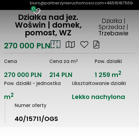
biuro@partnerzynieruchomosci.com
+48516187569
0
Działka nad jez.
Działka |
Woświn | domek,
Sprzedaż |
pomost, WZ
Trzebawie
270 000 PLN
2
Cena
Cena za m
Pow. działki
2
270 000 PLN
214 PLN
1 259 m
Pow. działki - jednostka
Ukształtowanie działki
2
m
Lekko nachylona
Numer oferty
40/15711/OGS