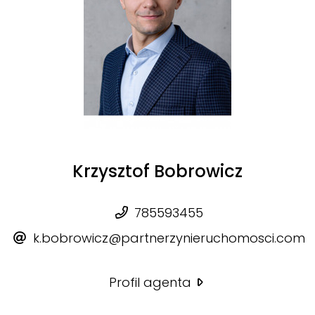
Krzysztof Bobrowicz
785593455
k.bobrowicz@partnerzynieruchomosci.com
Profil agenta