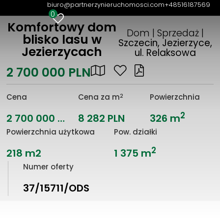
biuro@partnerzynieruchomosci.com
+48516187569
0
Komfortowy dom
Dom | Sprzedaż |
blisko lasu w
Szczecin, Jezierzyce,
Jezierzycach
ul. Relaksowa
2 700 000 PLN
2
Cena
Cena za m
Powierzchnia
2
2 700 000 PLN
8 282 PLN
326 m
Powierzchnia użytkowa
Pow. działki
2
218 m2
1 375 m
Numer oferty
37/15711/ODS