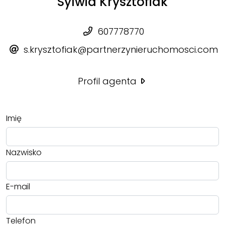
Sylwia Krysztofiak
607778770
s.krysztofiak@partnerzynieruchomosci.com
Profil agenta
Imię
Nazwisko
E-mail
Telefon