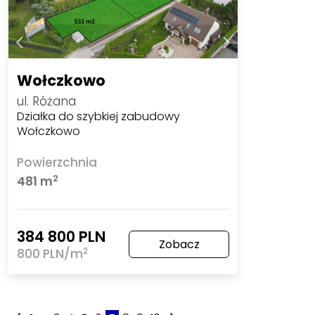
Wołczkowo
ul. Różana
Działka do szybkiej zabudowy
Wołczkowo
Powierzchnia
2
481 m
384 800 PLN
Zobacz
2
800 PLN/m