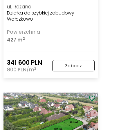
ul. Różana
Działka do szybkiej zabudowy
Wołczkowo
Powierzchnia
2
427 m
341 600 PLN
Zobacz
2
800 PLN/m