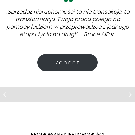
„Sprzedaż nieruchomości to nie transakcja, to
transformacja. Twoja praca polega na
pomocy ludziom w przeprowadzce z jednego
etapu życia na drugi” – Bruce Ailion
Zobacz
Mieszkanie | Sprzedaż
Szczecin, ul. Grodzka
2 pokoje apartament przy pl. Orła
Białego
Szczecin
Szczecin
Kołowo
os.
Podjuchy
Szczecin
ul.
Bukowe
ul. Zakręt
PROMOWANE NIERUCHOMOŚCI