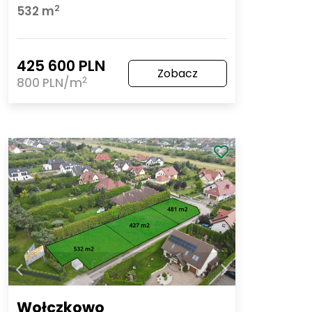
2
532 m
425 600 PLN
Zobacz
2
800 PLN/m
Wołczkowo